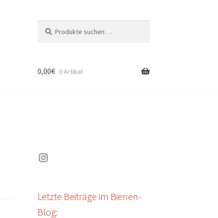
Suchen
Suchen
nach:
0,00
€
0 Artikel
Instagram
Letzte Beiträge im Bienen-
Blog: