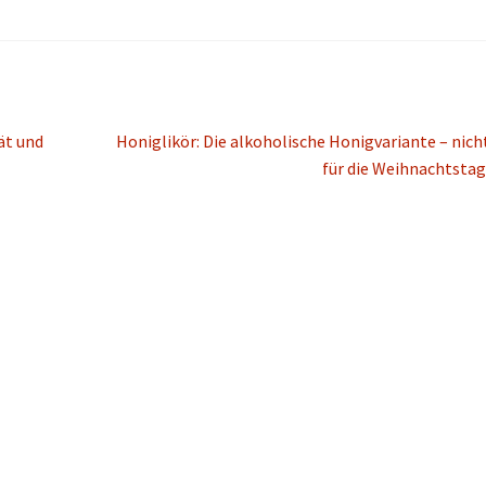
Nächster
ät und
Honiglikör: Die alkoholische Honigvariante – nich
Beitrag:
für die Weihnachtsta