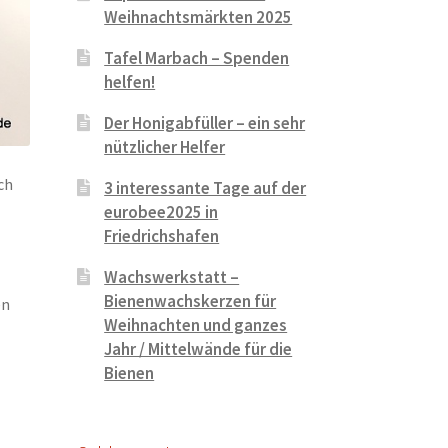
Weihnachtsmärkten 2025
Tafel Marbach – Spenden
helfen!
Der Honigabfüller – ein sehr
nützlicher Helfer
ch
3 interessante Tage auf der
eurobee2025 in
Friedrichshafen
Wachswerkstatt –
Bienenwachskerzen für
en
Weihnachten und ganzes
Jahr / Mittelwände für die
Bienen