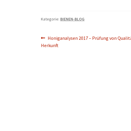
Kategorie:
BIENEN-BLOG
Beitragsnavigation
Vorheriger
Honiganalysen 2017 – Prüfung von Qualit
Beitrag:
Herkunft