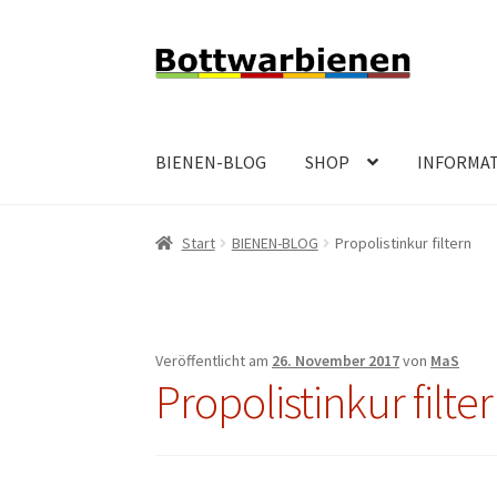
Zur
Zum
Navigation
Inhalt
springen
springen
BIENEN-BLOG
SHOP
INFORMA
Start
BIENEN-BLOG
Propolistinkur filtern
Veröffentlicht am
26. November 2017
von
MaS
Propolistinkur filte