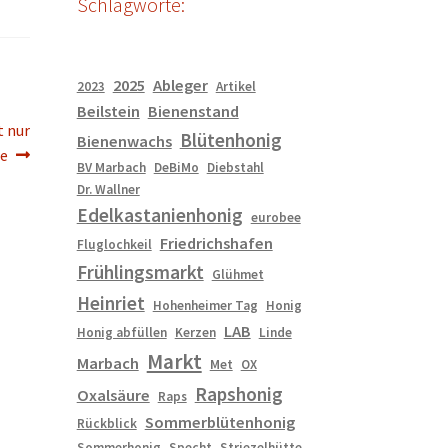
Schlagworte:
2025
Ableger
2023
Artikel
Beilstein
Bienenstand
t nur
Blütenhonig
Bienenwachs
ge
BV Marbach
DeBiMo
Diebstahl
Dr. Wallner
Edelkastanienhonig
eurobee
Friedrichshafen
Fluglochkeil
Frühlingsmarkt
Glühmet
Heinriet
Hohenheimer Tag
Honig
LAB
Honig abfüllen
Kerzen
Linde
Markt
Marbach
Met
OX
Rapshonig
Oxalsäure
Raps
Sommerblütenhonig
Rückblick
Sommerhonig
Specht
Striezelhütte