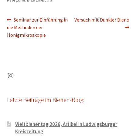
Beitragsnavigation
Vorheriger
Nächster
Seminar zur Einführung in
Versuch mit Dunkler Biene
Beitrag:
Beitrag:
die Methoden der
Honigmikroskopie
Instagram
Letzte Beiträge im Bienen-Blog:
Weltbienentag 2026, Artikel in Ludwigsburger
Kreiszeitung