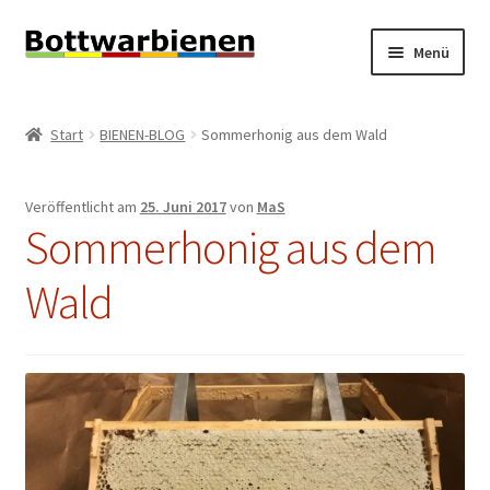
Zur
Zum
Menü
Navigation
Inhalt
springen
springen
BIENEN-BLOG
Start
BIENEN-BLOG
Sommerhonig aus dem Wald
Unterm
SHOP
öffnen
Veröffentlicht am
25. Juni 2017
von
MaS
Unterm
INFORMATIONEN
Sommerhonig aus dem
öffnen
KONTAKT
Wald
Unterm
IMPRESSUM
öffnen