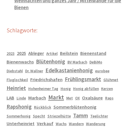
Weihnachten und ganzes Jahr / Mittelwände für die
Bienen
Schlagworte:
2025
Ableger
Beilstein
Bienenstand
2023
Artikel
Blütenhonig
Bienenwachs
BV Marbach
DeBiMo
Edelkastanienhonig
Diebstahl
Dr. Wallner
eurobee
Frühlingsmarkt
Friedrichshafen
Fluglochkeil
Glühmet
Heinriet
Hohenheimer Tag
Honig
Honig abfüllen
Kerzen
Markt
LAB
Marbach
Oxalsäure
Linde
Met
OX
Raps
Rapshonig
Sommerblütenhonig
Rückblick
Tamm
Sommerhonig
Specht
Striezelhütte
Teelichter
Unterheinriet
Verkauf
Wachs
Wandern
Wanderung